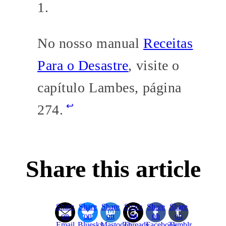
No nosso manual
Receitas
Para o Desastre
, visite o
capítulo Lambes, página
↩
274.
Share this article
Share
Share
Share
Share
Share
Share
on
on
on
on
on
on
Email
Bluesky
Mastodon
Threads
Facebook
Tumblr