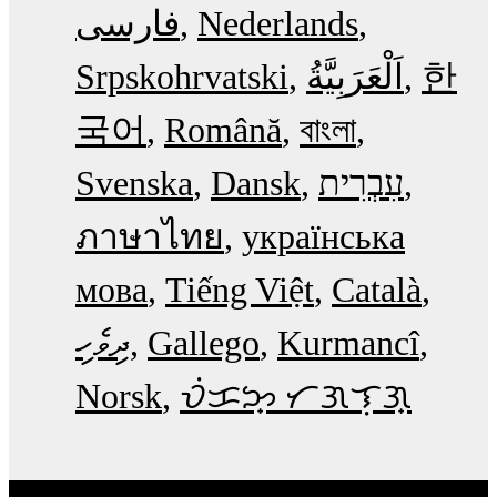
فارسی
Nederlands
Srpskohrvatski
한
국어
Română
বাংলা
Svenska
Dansk
עִבְרִית
ภาษาไทย
українська
мова
Tiếng Việt
Català
ދިވެހި
Gallego
Kurmancî
Norsk
ᜏᜒᜃᜅ᜔ ᜆᜄᜎᜓᜄ᜔