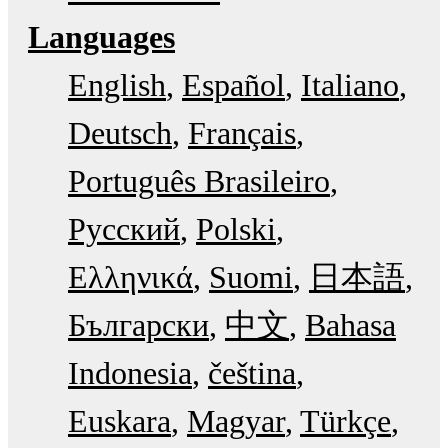
Languages
English
Español
Italiano
Deutsch
Français
Português Brasileiro
Русский
Polski
Ελληνικά
Suomi
日本語
Български
中文
Bahasa
Indonesia
čeština
Euskara
Magyar
Türkçe