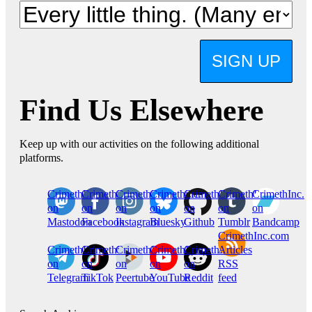
SIGN UP
Find Us Elsewhere
Keep up with our activities on the following additional
platforms.
CrimethInc.
Crimethinc.
Crimethinc.
Crimethinc.
CrimethInc.
CrimethInc.
CrimethInc.
on
on
on
on
on
on
on
Mastodon
Facebook
Instagram
Bluesky
Github
Tumblr
Bandcamp
CrimethInc.com
CrimethInc.
Crimethinc.
CrimethInc.
CrimethInc.
CrimethInc.
Articles
on
on
on
on
on
RSS
Telegram
TikTok
Peertube
YouTube
Reddit
feed