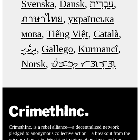
Svenska
Dansk
עִבְרִית
ภาษาไทย
українська
мова
Tiếng Việt
Català
ދިވެހި
Gallego
Kurmancî
Norsk
ᜏᜒᜃᜅ᜔ ᜆᜄᜎᜓᜄ᜔
CrimethInc. is a rebel alliance—a decentralized network
pledged to anonymous collective action—a breakout from the
prisons of our age. We strive to reinvent our lives and our