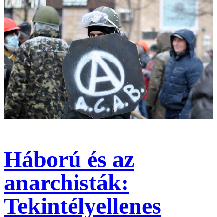
Háború és az
anarchisták:
Tekintélyellenes