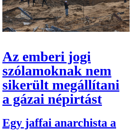
Az emberi jogi
szólamoknak nem
sikerült megállítani
a gázai népirtást
Egy jaffai anarchista a