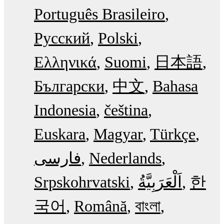
Português Brasileiro
Русский
Polski
Ελληνικά
Suomi
日本語
Български
中文
Bahasa
Indonesia
čeština
Euskara
Magyar
Türkçe
فارسی
Nederlands
Srpskohrvatski
한
국어
Română
বাংলা