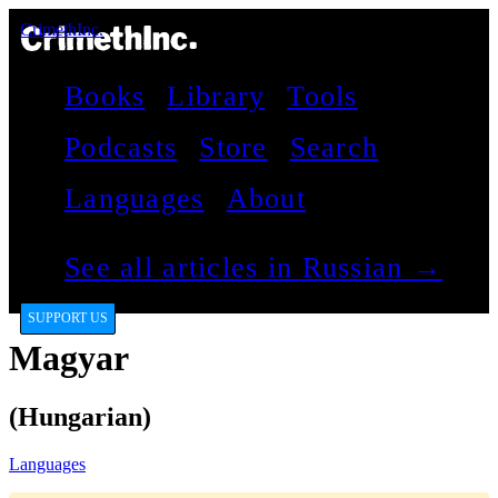
CrimethInc.
Books
Library
Tools
Podcasts
Store
Search
Languages
About
See all articles in Russian →
SUPPORT US
Magyar
(Hungarian)
Languages