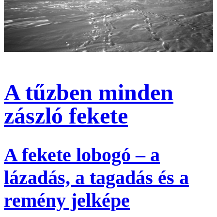
A tűzben minden
zászló fekete
A fekete lobogó – a
lázadás, a tagadás és a
remény jelképe